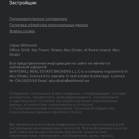
Застройщик
Пользовательское соглашение
Политика обработки персональных данных
Файлы cookie
Офис Whitewill:
Office 1008, Sky Tower, Shams Abu Dhabi, Al Reem Island, Abu
Dhabi
Вся представленная информация на сайте не является
публичной офертой
WHITEWILL REAL ESTATE BROKERS L.L.C is a company registered in
Abu Dhabi, licensed to operate in real estate brokerage. License
Nr. CN-5612008 Email: abudhabi@whitewill.ae
Отправляя сообщение в мессенджеры, я подтверждаю, что даю
конкретное, предметное, информированное, сознательное
и однозначное Согласие на обработку моих персональных
данных, и полностью ознакомился и согласен
с Пользовательским соглашением, Политикой обработки
персональных данных и файлов Cookie.
Мы являемся агентством недвижимости и не выступаем в роли
застройщика рекламируемых проектов. Вся информация на этом
веб-сайте (включая описания проектов, технические
характеристики, планировки, изображения, цены, льготы,